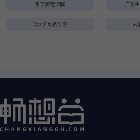
集宁师范学院
广东生
哈尔滨剑桥学院
内
河北科技工程职业技术大学
山西交
商洛学院
哈尔滨
内蒙古财经大学
西安
兴安职业技术学院