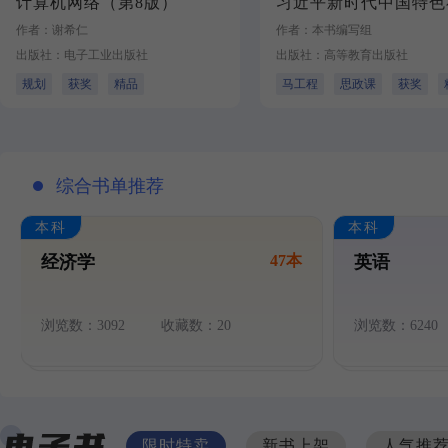
计算机网络（第8版）
作者：谢希仁
作者：本书编写组
出版社：电子工业出版社
出版社：高等教育出版社
规划
获奖
精品
马工程
思政课
获奖
加入对比
加入对比
综合书单推荐
选 用
样书
选 用
样书
本科
本科
经济学
47本
英语
浏览数：3092
收藏数：20
浏览数：6240
限时特卖
新书上架
人气推