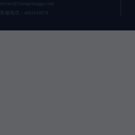
service@changxianggu.com
客服电话：4001018878