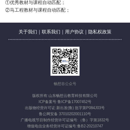
①优秀教材与课程自动匹配；
②马工程教材与课程自动匹配；
关于我们
｜
联系我们
｜
用户协议
｜
隐私权政策
畅想谷公众号
版权所有:山东畅想云教育科技有限公司
ICP备案号:鲁ICP备17007452号
出版物经营许可证:新出发(鲁) 批字第P084J03号
鲁公网安备 37010202001110号
广播电视节目制作经营许可证编号:（鲁）字第1832号
增值电信业务经营许可证编号:鲁B2-20210747